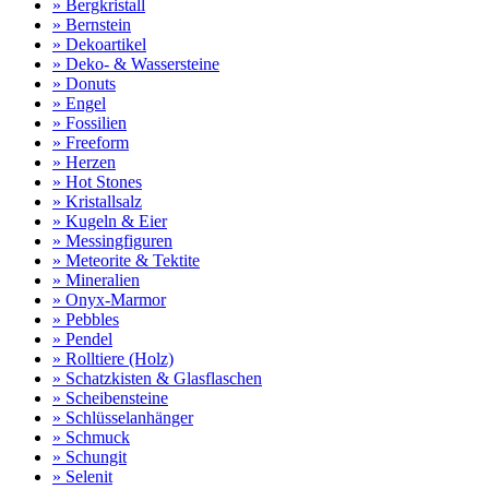
» Bergkristall
» Bernstein
» Dekoartikel
» Deko- & Wassersteine
» Donuts
» Engel
» Fossilien
» Freeform
» Herzen
» Hot Stones
» Kristallsalz
» Kugeln & Eier
» Messingfiguren
» Meteorite & Tektite
» Mineralien
» Onyx-Marmor
» Pebbles
» Pendel
» Rolltiere (Holz)
» Schatzkisten & Glasflaschen
» Scheibensteine
» Schlüsselanhänger
» Schmuck
» Schungit
» Selenit