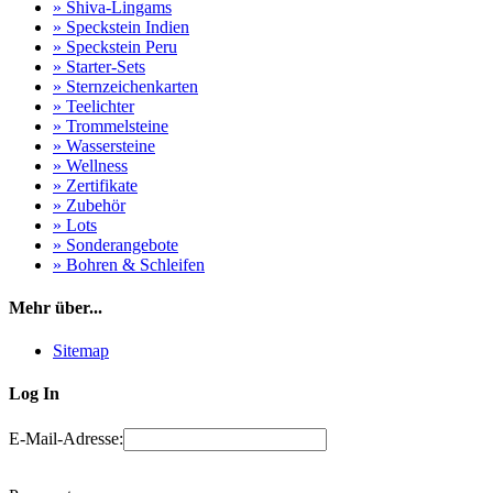
» Shiva-Lingams
» Speckstein Indien
» Speckstein Peru
» Starter-Sets
» Sternzeichenkarten
» Teelichter
» Trommelsteine
» Wassersteine
» Wellness
» Zertifikate
» Zubehör
» Lots
» Sonderangebote
» Bohren & Schleifen
Mehr über...
Sitemap
Log In
E-Mail-Adresse: